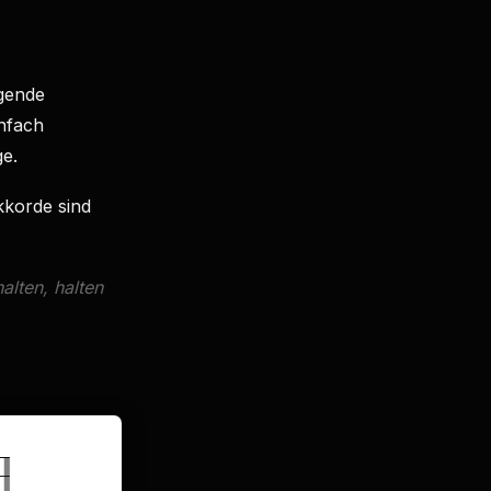
gende
nfach
ge.
kkorde sind
alten, halten