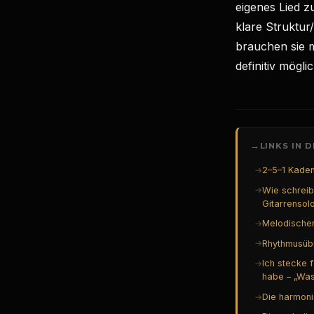
eigenes Lied z
klare Struktu
brauchen sie m
definitiv mögli
→
LINKS IN 
→
2–5–1 Kaden
→
Wie schreib
Gitarrensolo
→
Melodischer
→
Rhythmusüb
→
Ich stecke f
habe – „Was
→
Die harmoni