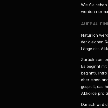
Wie Sie sehen
werden normal
AUFBAU EIN
Natürlich werd
der gleichen R
Länge des Akk
Zurück zum ers
Es beginnt mit 
beginnt). Intr
aber einen and
gespielt, das 
Akkorde pro S
Danach wird da