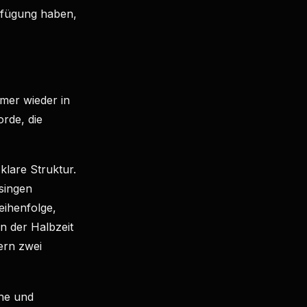
rfügung haben,
mer wieder in
orde, die
klare Struktur.
 singen
eihenfolge,
n der Halbzeit
ern zwei
phe und