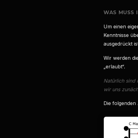
WAS MUSS I
Um einen eige
Kenntnisse übe
ausgedrückt is
Wir werden die
„erlaubt“.
Natürlich sind
wir uns zunäch
Die folgenden 