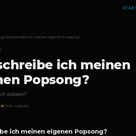
STAR
log
›
Wie schreibe ich meinen eigenen Popsong?
schreibe ich meinen
nen Popsong?
ch wissen?
24
2 Min. Lesezeit
ibe ich meinen eigenen Popsong?