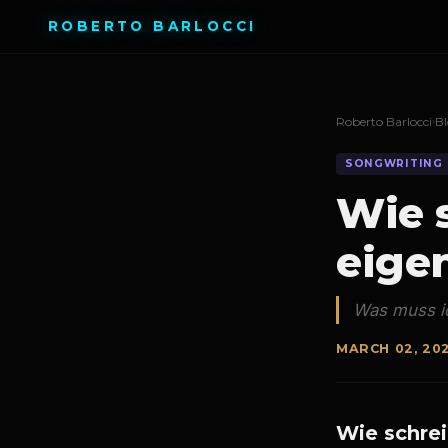
ROBERTO BARLOCCI
Roberto Barlocci
›
B
SONGWRITING
Wie 
eige
Was muss i
MARCH 02, 20
Wie schre