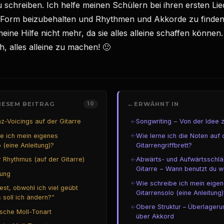
u schreiben. Ich helfe meinen Schülern bei ihren ersten Lie
r/Form beizubehalten und Rhythmen und Akkorde zu finden
eine Hilfe nicht mehr, da sie alles alleine schaffen können.
ch, alles alleine zu machen! 🙂
←
DIESEM BEITRAG
10
ERWÄHNT IN
←
z-Voicings auf der Gitarre
Songwriting – Von der Idee z
←
e ich mein eigenes
Wie lerne ich die Noten auf
 (eine Anleitung)?
Gitarrengriffbrett?
←
 Rhythmus (auf der Gitarre)
Abwärts- und Aufwärtsschlä
Gitarre – Wann benutzt du 
ung
←
Wie schreibe ich mein eige
est, obwohl ich viel geübt
Gitarrensolo (eine Anleitung)
 soll ich ändern?“
←
Obere Struktur – Überlageru
sche Moll-Tonart
über Akkord