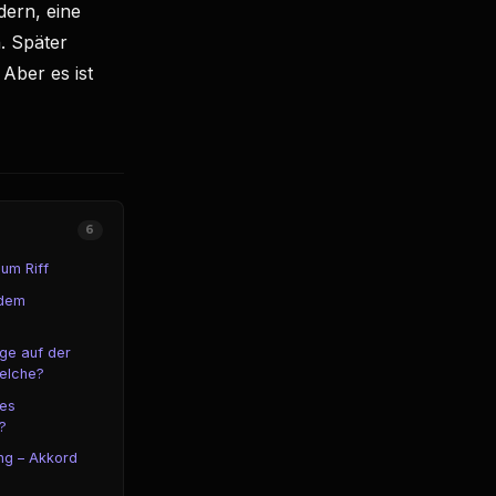
dern, eine
. Später
 Aber es ist
6
um Riff
 dem
ge auf der
welche?
nes
?
ng – Akkord