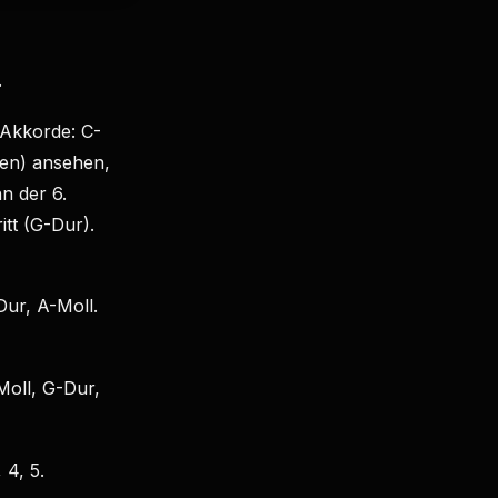
.
 Akkorde: C-
ben) ansehen,
n der 6.
itt (G-Dur).
Dur, A-Moll.
Moll, G-Dur,
 4, 5.