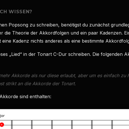
CH WISSEN?
nen Popsong zu schreiben, benötigst du zunächst grundle
r die Theorie der Akkordfolgen und ein paar Kadenzen. Ei
t eine Kadenz nichts anderes als eine bestimmte Akkordfol
ses „Lied“ in der Tonart C-Dur schreiben. Die folgenden A
 mehr Akkorde als nur diese erlaubt, aber um es einfach zu h
st strikt an die Akkorde der Tonart.
Akkorde sind enthalten: