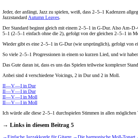
Jeder, der anfängt, Jazz zu spielen, weiß, dass 2–5–1 Kadenzen allg
Jazzstandard
Autumn Leaves
.
Der Standard beginnt gleich mit einem 2–5–1 in G-Dur. Also Am - D -
5–1 (2–5–1 einfach ohne die 2), gefolgt von der gleichen 2–5–1 in Mo
Wieder gibt es eine 2–5–1 in G-Dur (wie ursprünglich), gefolgt von e
So viele 2–5–1 Progressionen in einem so kurzen Lied, und wir habe
Das Gute daran ist, dass es uns das Spielen teilweise komplexer Stan
Anbei sind 4 verschiedene Voicings, 2 in Dur und 2 in Moll.
II — V — I in Dur
II — V — I in Dur
II — V — I in Moll
II — V — I in Moll
Ich würde alle diese 2–5–1 durchspielen Stimmen in allen möglichen T
→
Links in diesem Beitrag
5
→
Einfache Jazzakkorde für Gitarre
→
Die harmonische Moll-Tonart