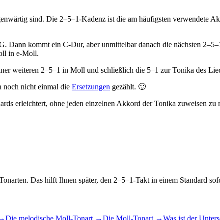
egenwärtig sind. Die 2–5–1-Kadenz ist die am häufigsten verwendete A
 G. Dann kommt ein C-Dur, aber unmittelbar danach die nächsten 2–5–1 
ll in e-Moll.
iner weiteren 2–5–1 in Moll und schließlich die 5–1 zur Tonika des Li
n noch nicht einmal die
Ersetzungen
gezählt. 🙂
dards erleichtert, ohne jeden einzelnen Akkord der Tonika zuweisen zu
onarten. Das hilft Ihnen später, den 2–5–1-Takt in einem Standard sof
→
Die melodische Moll-Tonart
→
Die Moll-Tonart
→
Was ist der Unter