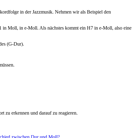
kkordfolge in der Jazzmusik. Nehmen wir als Beispiel den
in Moll, in e-Moll. Als nächstes kommt ein H7 in e-Moll, also eine
edes (G-Dur).
 müssen.
ort zu erkennen und darauf zu reagieren.
schied zwischen Dur und Moll?