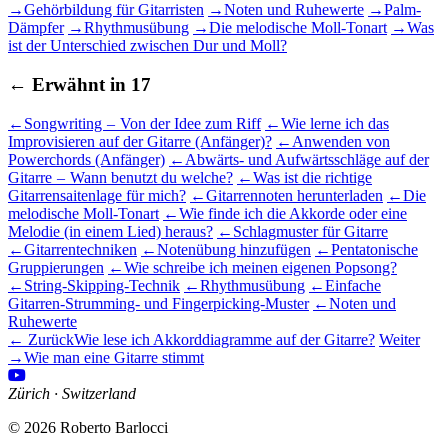
→
Gehörbildung für Gitarristen
→
Noten und Ruhewerte
→
Palm-
Dämpfer
→
Rhythmusübung
→
Die melodische Moll-Tonart
→
Was
ist der Unterschied zwischen Dur und Moll?
←
Erwähnt in
17
←
Songwriting – Von der Idee zum Riff
←
Wie lerne ich das
Improvisieren auf der Gitarre (Anfänger)?
←
Anwenden von
Powerchords (Anfänger)
←
Abwärts- und Aufwärtsschläge auf der
Gitarre – Wann benutzt du welche?
←
Was ist die richtige
Gitarrensaitenlage für mich?
←
Gitarrennoten herunterladen
←
Die
melodische Moll-Tonart
←
Wie finde ich die Akkorde oder eine
Melodie (in einem Lied) heraus?
←
Schlagmuster für Gitarre
←
Gitarrentechniken
←
Notenübung hinzufügen
←
Pentatonische
Gruppierungen
←
Wie schreibe ich meinen eigenen Popsong?
←
String-Skipping-Technik
←
Rhythmusübung
←
Einfache
Gitarren-Strumming- und Fingerpicking-Muster
←
Noten und
Ruhewerte
← Zurück
Wie lese ich Akkorddiagramme auf der Gitarre?
Weiter
→
Wie man eine Gitarre stimmt
Zürich · Switzerland
© 2026 Roberto Barlocci